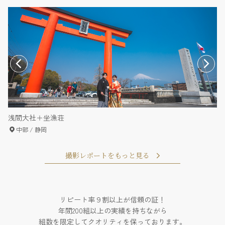
浅間大社＋坐漁荘
2
中部
/
静岡
撮影レポートをもっと見る
リピート率９割以上が信頼の証！
年間200組以上の実績を持ちながら
組数を限定してクオリティを保っております。