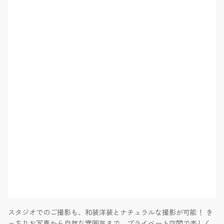
スタジオでのご撮影も、和装洋装とナチュラルな撮影が可能！ き
っちりお写真から自然な雰囲気まで、プライベート空間で楽しく